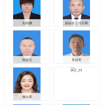
刘娇娥
副会长：付石桥
陈友元
黄桂军
谢欣燕