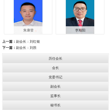
朱康登
李顺阳
上一篇：
副会长：刘红银
下一篇：
副会长：刘胜
历任会长
会长
党委书记
副会长
监事长
秘书长